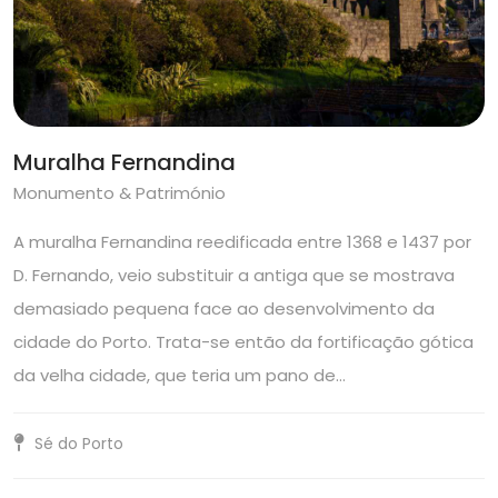
Muralha Fernandina
Monumento & Património
A muralha Fernandina reedificada entre 1368 e 1437 por
D. Fernando, veio substituir a antiga que se mostrava
demasiado pequena face ao desenvolvimento da
cidade do Porto. Trata-se então da fortificação gótica
da velha cidade, que teria um pano de…
Sé do Porto