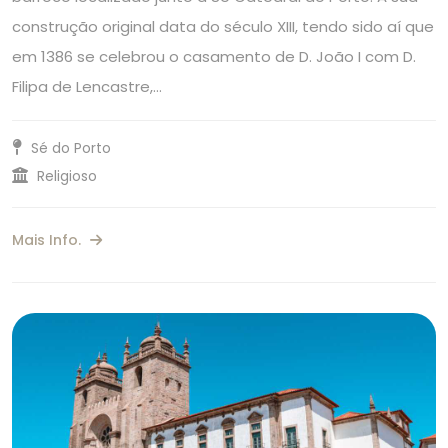
construção original data do século XIII, tendo sido aí que
em 1386 se celebrou o casamento de D. João I com D.
Filipa de Lencastre,…
Sé do Porto
Religioso
Mais Info.