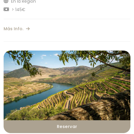
En la Región
> 145€
Más Info.
Reservar