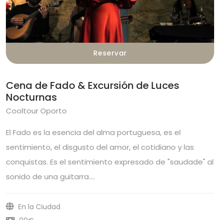
Reservar
Cena de Fado & Excursión de Luces
Nocturnas
Cooltour Oporto
El Fado es la esencia del alma portuguesa, es el
sentimiento, el disgusto del amor, el cotidiano y las
conquistas. Es el sentimiento expresado de "saudade" al
sonido de una guitarra.…
En la Ciudad